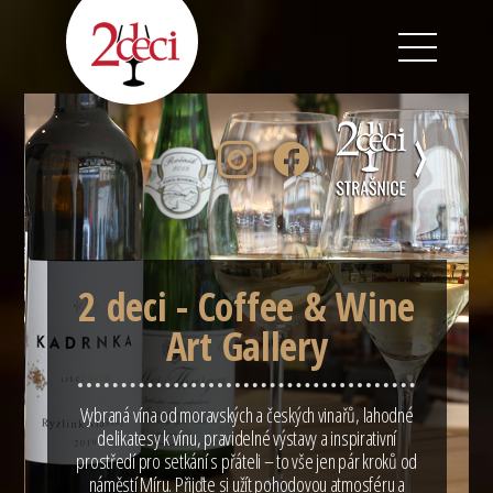
2
deci
-
Coffee
&
Wine
Art
Gallery
2 deci - Coffee & Wine
Art Gallery
Vybraná vína od moravských a českých vinařů, lahodné
delikatesy k vínu, pravidelné výstavy a inspirativní
prostředí pro setkání s přáteli – to vše jen pár kroků od
náměstí Míru. Přijďte si užít pohodovou atmosféru a