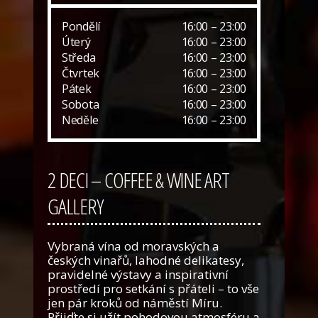
Pondělí
16:00 – 23:00
Úterý
16:00 – 23:00
Středa
16:00 – 23:00
Čtvrtek
16:00 – 23:00
Pátek
16:00 – 23:00
Sobota
16:00 – 23:00
Neděle
16:00 – 23:00
2 DECI – COFFEE & WINE ART
GALLERY
Vybraná vína od moravských a
českých vinařů, lahodné delikatesy,
pravidelné výstavy a inspirativní
prostředí pro setkání s přáteli – to vše
jen pár kroků od náměstí Míru.
Přijďte si užít pohodovou atmosféru a