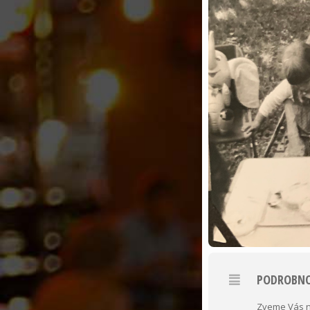
PODROBNO
Zveme Vás n