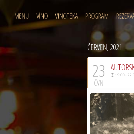
MENU
VÍNO
VINOTÉKA
PROGRAM
REZERV
ČERVEN, 2021
23
AUTORSK
19:00 - 22:
ČVN