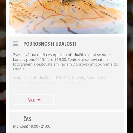
PODROBNOSTI UDÁLOSTI
Zveme vás na další cestopisnou přednášku, která se bude
konat v pondělí 15.11. od 19.00. Tentokrát se novinářem,
fotografem a cestovatelem Pavlem Dobrovským podíváme do
Etiopie.
Vstupné na přednášku je 100 Kč. Vstupenky zakoupíte v
předprodeji prostřednictvím portálu Ticketon:
Více
nebo přímo na místě ve vinotéce 2 deci Vinohrady.
ČAS
ETIOPIE: ČERNÉ ZRCADLO
(Pondělí) 19:00 - 21:00