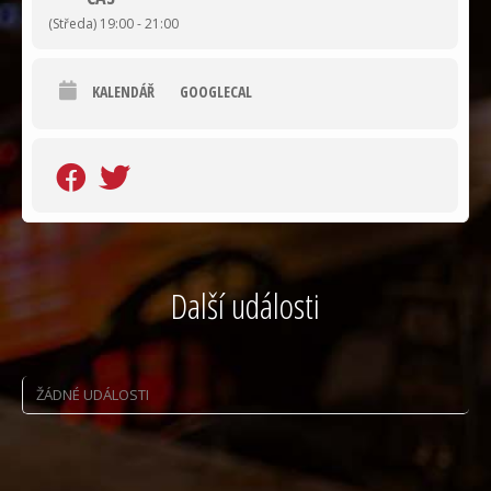
(Středa) 19:00 - 21:00
Martina Koch Skalová
cestovatelka a průvodkyně
KALENDÁŘ
GOOGLECAL
Od ledna 1994 pracuje v cestovním ruchu. Nejdříve asi 5 let
téměř nonstop jezdila jako průvodkyně poznávacích zájezdů
do Německa, Rakouska, Švýcarska a zemí Beneluxu.
Každý rok v dubnu do Holandska za květinovým korzem, do
parků plných tulipánů a na trhy plné sýrů a dřeváků. Od května
do září pak do alpských zemí, nejvíce do Švýcarska. Na hory
lanovkami, do měst se zajímavou historií a k průzračným
jezerům.
Další události
V zimě trávila čas jako delegát lyžařských pobytů v Rakouských
Alpách. Také okusila práci delegáta u moře ve Španělsku a
v Chorvatsku.
ŽÁDNÉ UDÁLOSTI
Zážitky z cest starými karosami, přes vysokohorské průsmyky
v Alpách začátkem devadesátých let, bez retardérů, s mnoha
poruchami a problémy na cestách, by vydaly na knížku. Jednou
jí napíše jako retro vzpomínky.