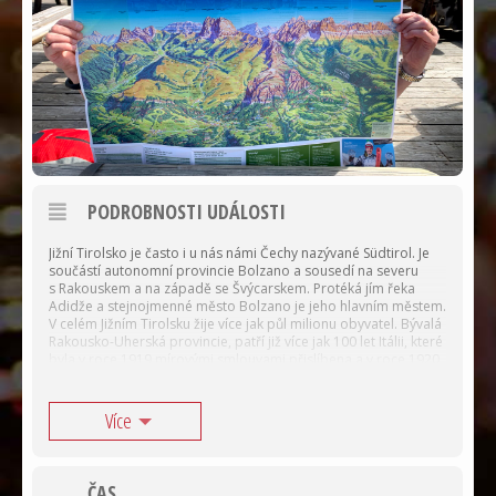
PODROBNOSTI UDÁLOSTI
Jižní Tirolsko je často i u nás námi Čechy nazývané Südtirol. Je
součástí autonomní provincie Bolzano a sousedí na severu
s Rakouskem a na západě se Švýcarskem. Protéká jím řeka
Adidže a stejnojmenné město Bolzano je jeho hlavním městem.
V celém Jižním Tirolsku žije více jak půl milionu obyvatel. Bývalá
Rakousko-Uherská provincie, patří již více jak 100 let Itálii, které
byla v roce 1919 mírovými smlouvami přislíbena a v roce 1920
definitivně připojena. Obyvatelé Jižního Tirolska mluví téměř
všichni bez výjimky 2 jazyky, italsky i německy. Tu krásnou část
Severní Itálie stojí za to vidět.
Více
JIŽNÍM TYROLSKEM VÁS PROVEDE
ČAS