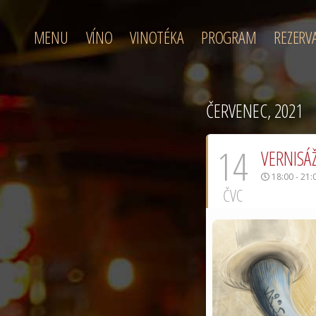
MENU
VÍNO
VINOTÉKA
PROGRAM
REZERV
ČERVENEC, 2021
14
VERNISÁŽ
18:00 - 21:
ČVC