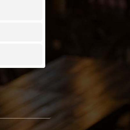
otvory, co vám žerou
na vyšší odborné
kud nás smrt
 zadaří svázat
třní nutkání a
m opečovávala touhou
utorka.