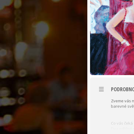
PODROBNO
Zveme vás na
barevné svět
Co vás čeká
Dva odlišné 