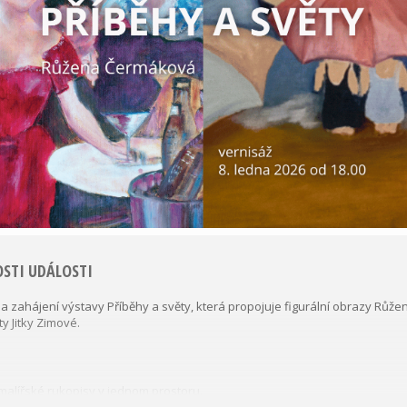
STI UDÁLOSTI
 zahájení výstavy Příběhy a světy, která propojuje figurální obrazy Růž
y Jitky Zimové.
malířské rukopisy v jednom prostoru.