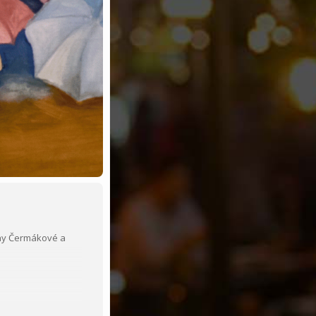
eny Čermákové a