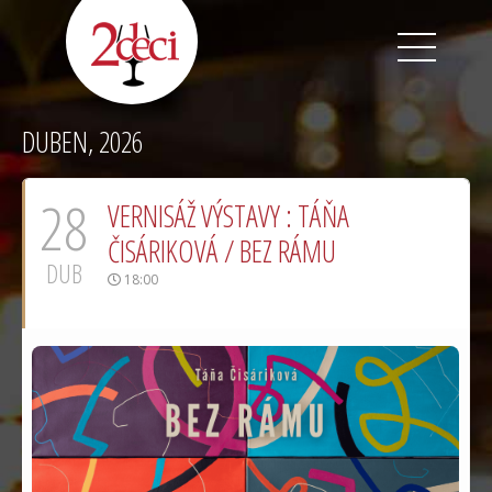
2
deci
DUBEN, 2026
-
Coffee
&
28
VERNISÁŽ VÝSTAVY : TÁŇA
Wine
Art
ČISÁRIKOVÁ / BEZ RÁMU
Gallery
DUB
18:00